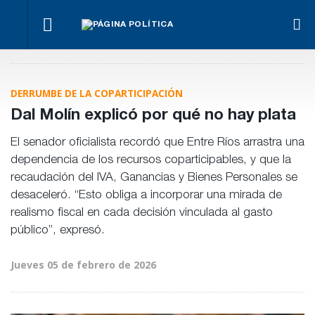
¿Posible
El
Fon
tensión
Los
oficialismo
Anse
Para Bahl, la
con el
empresarios
busca
otra
ley “despoja
Poder
miden el
proteger
men
al Estado de
Judicial?
empleo
DERRUMBE DE LA COPARTICIPACIÓN
la reforma
“his
herramientas”
público y
previsional
de
para la
privado
Dal Molín explicó por qué no hay plata
Frig
gestión
pública
El senador oficialista recordó que Entre Ríos arrastra una
dependencia de los recursos coparticipables, y que la
recaudación del IVA, Ganancias y Bienes Personales se
desaceleró. “Esto obliga a incorporar una mirada de
realismo fiscal en cada decisión vinculada al gasto
público”, expresó.
Jueves 05 de febrero de 2026