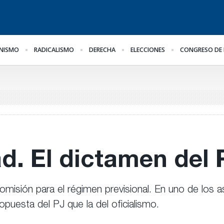
NISMO
RADICALISMO
DERECHA
ELECCIONES
CONGRESO DE 
El oficialismo busca
¿Posible tensión con el
Pa
il
proteger la reforma
Poder Judicial?
al
previsional
he
ge
d. El dictamen del 
isión para el régimen previsional. En uno de los as
opuesta del PJ que la del oficialismo.