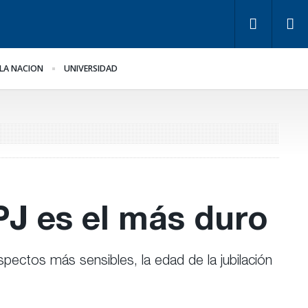
LA NACION
UNIVERSIDAD
ra Bahl, la ley “despoja
Los empresarios miden
 Estado de
el empleo público y
rramientas” para la
privado
stión pública
PJ es el más duro
pectos más sensibles, la edad de la jubilación