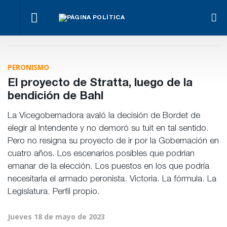
¿Posible
Hacer lo
El
tensión
Los
necesario,
oficialismo
Para Bahl, la
con el
empre
aunque
busca
ley “despoja
Poder
miden
sea lo más
proteger
al Estado de
Judicial?
emple
PERONISMO
difícil
la reforma
herramientas”
públic
previsional
para la
priva
El proyecto de Stratta, luego de la
gestión
pública
bendición de Bahl
La Vicegobernadora avaló la decisión de Bordet de
elegir al Intendente y no demoró su tuit en tal sentido.
Pero no resigna su proyecto de ir por la Gobernación en
cuatro años. Los escenarios posibles que podrían
emanar de la elección. Los puestos en los que podría
necesitarla el armado peronista. Victoria. La fórmula. La
Legislatura. Perfil propio.
Jueves 18 de mayo de 2023