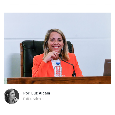
Por:
Luz Alcain
@luzalcain