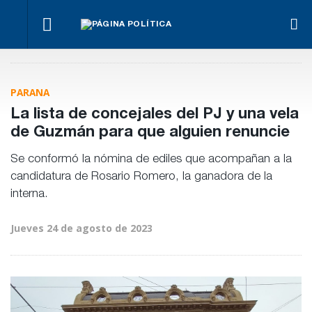
¿Posible
Hacer lo
El
tensión
Los
necesario,
oficialismo
Para Bahl, la
con el
empre
aunque
busca
ley “despoja
Poder
miden
sea lo más
proteger
al Estado de
Judicial?
emple
PARANA
difícil
la reforma
herramientas”
públic
previsional
para la
priva
La lista de concejales del PJ y una vela
gestión
pública
de Guzmán para que alguien renuncie
Se conformó la nómina de ediles que acompañan a la
candidatura de Rosario Romero, la ganadora de la
interna.
Jueves 24 de agosto de 2023