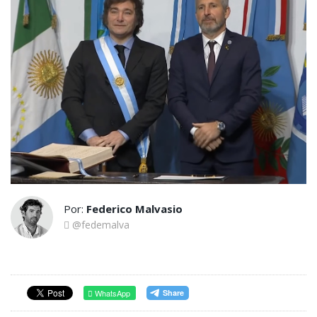
Por:
Federico Malvasio
@fedemalva
WhatsApp