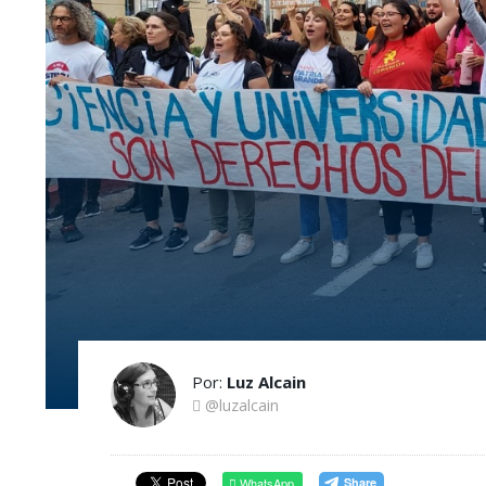
Por:
Luz Alcain
@luzalcain
WhatsApp