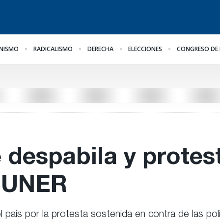
NISMO
RADICALISMO
DERECHA
ELECCIONES
CONGRESO DE 
Frigerio destacó la
La marcha se hace igual
Im
reducción del déficit en
Ly
la OSER
in
 despabila y protes
a UNER
aís por la protesta sostenida en contra de las polít