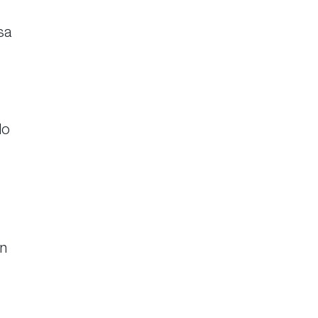
sa
do
en