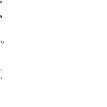
or
a
ro
o,
e