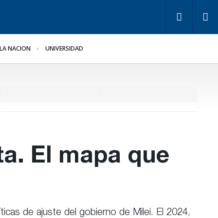
LA NACION
UNIVERSIDAD
pugnan a Benegas
Bravo ante la llegada de
nch por conflicto de
Bianco
tereses
ta. El mapa que
icas de ajuste del gobierno de Milei. El 2024,