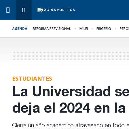
AGENDA:
REFORMA PREVISIONAL
MILEI
FRIGERIO
PERO
Lo Último
La UCR convocó a su
Congreso
ESTUDIANTES
La Universidad se
deja el 2024 en l
Cierra un año académico atravesado en todo el p