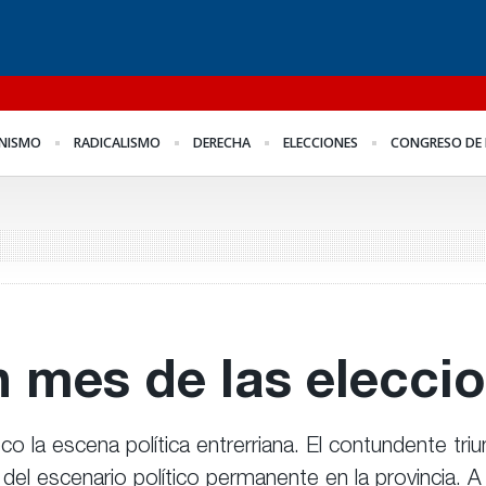
l
Para Bahl, la ley “despoja
Los empresarios miden
Fo
NISMO
RADICALISMO
DERECHA
ELECCIONES
CONGRESO DE 
al Estado de
el empleo público y
me
herramientas” para la
privado
Fr
gestión pública
 mes de las elecci
 la escena política entrerriana. El contundente triu
del escenario político permanente en la provincia. 