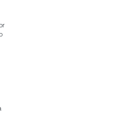
or
 o
a