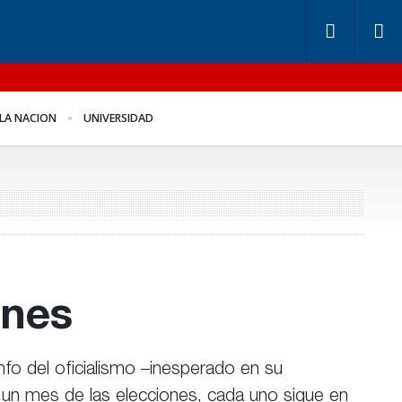
ndos de Anses: otra
Benegas Lynch se
LA NACION
UNIVERSIDAD
ntira “histórica” de
defendió en el recinto
igerio
ones
nfo del oficialismo –inesperado en su
A un mes de las elecciones, cada uno sigue en