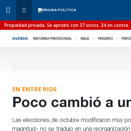
Propiedad privada. Se aprobó con 37 votos. 34 en contra.
Lo Último
¿Posible tensión con e
AGENDA:
REFORMA PREVISIONAL
MILEI
FRIGERIO
PERO
Poder Judicial?
EN ENTRE RIOS
Poco cambió a un
Las elecciones de octubre modificaron muy poco
magnitud– no se tradujo en una reorganización 