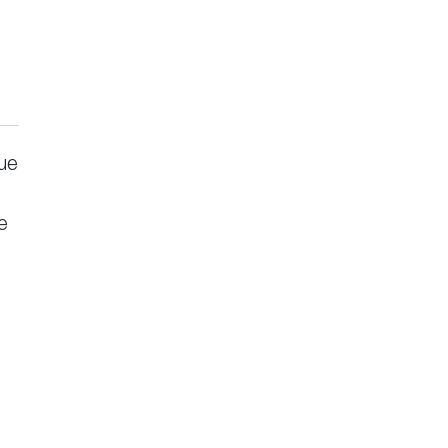
que
e