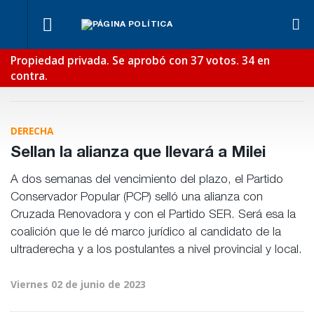
¿Posible
Ben
Fondos de
tensión
Lync
Los
Propiedad privada. Se aprobó con 37 votos. 34 en
Anses:
Para Bahl, la
con el
def
empresarios
otra
ley “despoja
contra.
Poder
en e
miden el
mentira
al Estado de
Judicial?
reci
empleo
“histórica”
herramientas”
público y
de
para la
privado
Frigerio
gestión
pública
DERECHA
Sellan la alianza que llevará a Milei
A dos semanas del vencimiento del plazo, el Partido
Conservador Popular (PCP) selló una alianza con
Cruzada Renovadora y con el Partido SER. Será esa la
coalición que le dé marco jurídico al candidato de la
ultraderecha y a los postulantes a nivel provincial y local.
Viernes 02 de junio de 2023