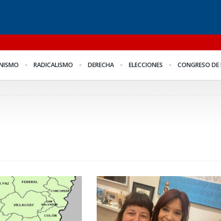
l
Para Bahl, la ley “despoja
Los empresarios miden
Fo
NISMO
RADICALISMO
DERECHA
ELECCIONES
CONGRESO DE 
al Estado de
el empleo público y
me
herramientas” para la
privado
Fr
gestión pública