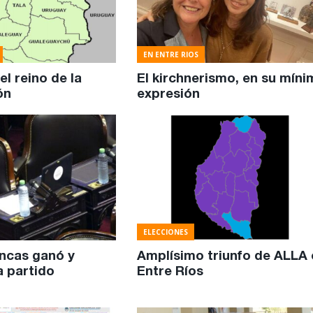
EN ENTRE RIOS
el reino de la
El kirchnerismo, en su míni
ón
expresión
ELECCIONES
ncas ganó y
Amplísimo triunfo de ALLA 
a partido
Entre Ríos