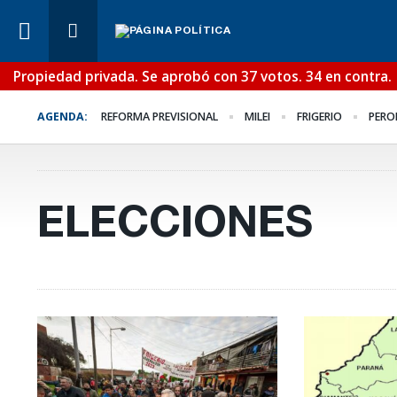
Propiedad privada. Se aprobó con 37 votos. 34 en contra.
Lo Último
¿Posible tensión con e
AGENDA:
REFORMA PREVISIONAL
MILEI
FRIGERIO
PERO
Poder Judicial?
ELECCIONES