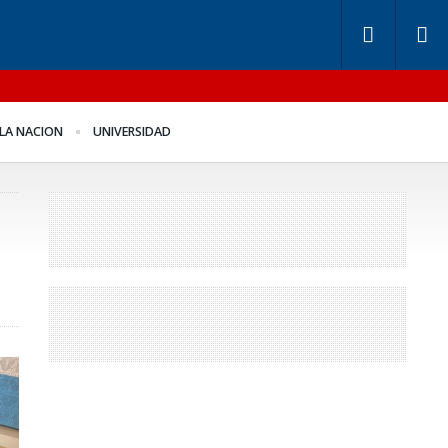
ndos de Anses: otra
Benegas Lynch se
LA NACION
UNIVERSIDAD
ntira “histórica” de
defendió en el recinto
igerio