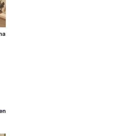
ma
en