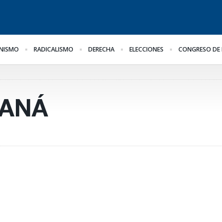
NISMO
RADICALISMO
DERECHA
ELECCIONES
CONGRESO DE 
El oficialismo busca
¿Posible tensión con el
Pa
il
proteger la reforma
Poder Judicial?
al
previsional
he
ge
RANÁ