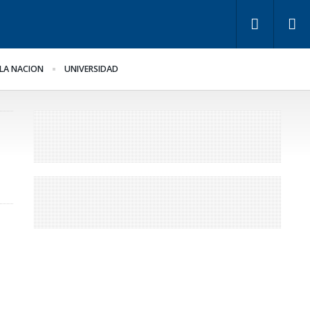
LA NACION
UNIVERSIDAD
ra Bahl, la ley “despoja
Los empresarios miden
 Estado de
el empleo público y
rramientas” para la
privado
stión pública