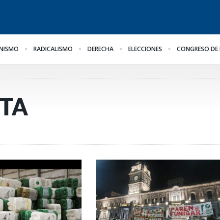
NISMO
RADICALISMO
DERECHA
ELECCIONES
CONGRESO DE 
¿Posible tensión con el
Para Bahl, la ley “despoja
Lo
Poder Judicial?
al Estado de
el
herramientas” para la
pr
gestión pública
TA