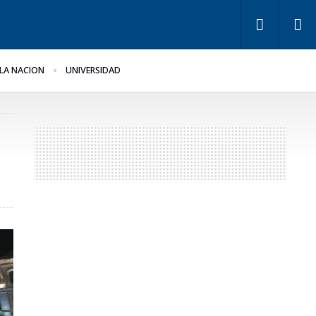
LA NACION
UNIVERSIDAD
s empresarios miden
Fondos de Anses: otra
 empleo público y
mentira “histórica” de
ivado
Frigerio