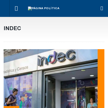
Qué
A
alcance
p
Ley de
A Pedro
preciso
12
Tierras.
Báez le
La Justicia
tiene el
mi
Implicancias
prorrogaron
ordenó al
INDEC
acuerdo
en
y dueños en
la
Gobierno cesar
con
Ca
Entre Ríos
preventiva
la
Anses
E
domiciliaria
implementación
Rí
de Teknofood