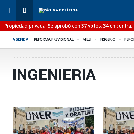
Propiedad privada. Se aprobó con 37 votos. 34 en contra.
Lo Último
¿Posible tensión con e
AGENDA:
REFORMA PREVISIONAL
MILEI
FRIGERIO
PERO
Poder Judicial?
INGENIERIA