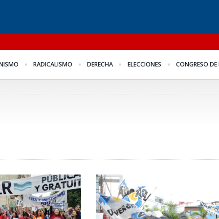
l
Para Bahl, la ley “despoja
Los empresarios miden
Fo
NISMO
RADICALISMO
DERECHA
ELECCIONES
CONGRESO DE 
al Estado de
el empleo público y
me
herramientas” para la
privado
Fr
gestión pública