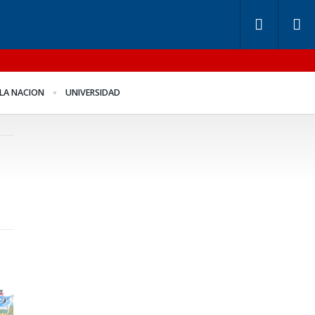
ndos de Anses: otra
Benegas Lynch se
LA NACION
UNIVERSIDAD
ntira “histórica” de
defendió en el recinto
igerio