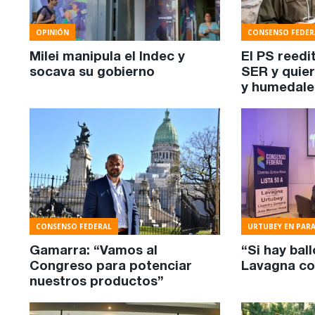
OPINIÓN
CONSENSO FEDER
Milei manipula el Indec y
El PS reedi
socava su gobierno
SER y quier
y humedale
CONSENSO FEDERAL
URTUBEY EN PAR
Gamarra: “Vamos al
“Si hay bal
Congreso para potenciar
Lavagna co
nuestros productos”