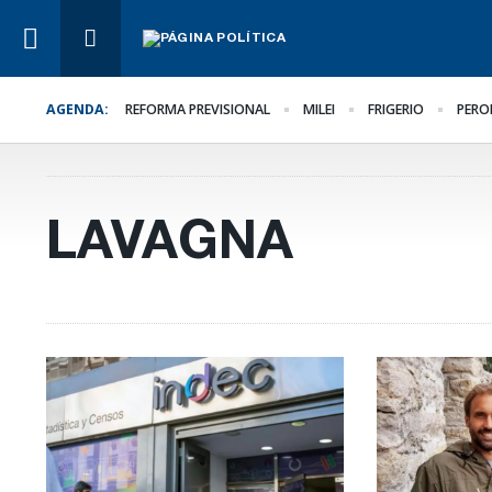
AGENDA:
REFORMA PREVISIONAL
MILEI
FRIGERIO
PERO
Lo Último
El oficialismo busca
proteger la reforma
previsional
LAVAGNA