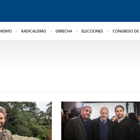
NISMO
RADICALISMO
DERECHA
ELECCIONES
CONGRESO DE 
¿Posible tensión con el
Para Bahl, la ley “despoja
Lo
Poder Judicial?
al Estado de
el
herramientas” para la
pr
gestión pública