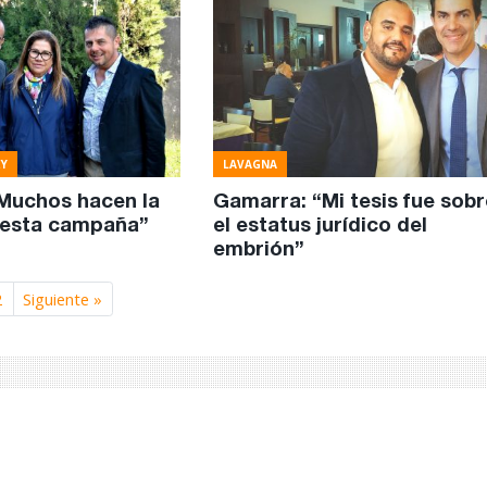
EY
LAVAGNA
Muchos hacen la
Gamarra: “Mi tesis fue sobr
 esta campaña”
el estatus jurídico del
embrión”
2
Siguiente »