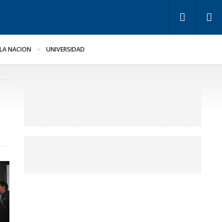
LA NACION
UNIVERSIDAD
s empresarios miden
Fondos de Anses: otra
 empleo público y
mentira “histórica” de
ivado
Frigerio