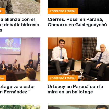
AL
CONSENSO FEDERAL
ta alianza con el
Cierres. Rossi en Paraná,
e debatir hidrovía
Gamarra en Gualeguaychú
s
ANA
CONSENSO FEDERAL
lotage va a estar
Urtubey en Paraná con la
n Fernández”
mira en un ballotage