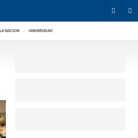
LA NACION
UNIVERSIDAD
ra Bahl, la ley “despoja
Los empresarios miden
 Estado de
el empleo público y
rramientas” para la
privado
stión pública