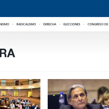
NISMO
RADICALISMO
DERECHA
ELECCIONES
CONGRESO DE 
El oficialismo busca
¿Posible tensión con el
Pa
il
proteger la reforma
Poder Judicial?
al
previsional
he
ge
ERA