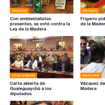
DIPUTADOS
DIPUTADOS
Con ambientalistas
Frigerio pi
presentes, se votó contra la
de la Made
Ley de la Madera
LEY DE LA MADERA
RADICALISMO
Carta abierta de
Vázquez def
Gualeguaychú a los
Madera
diputados