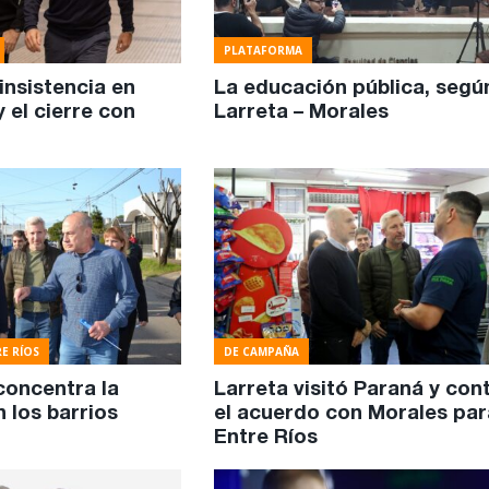
PLATAFORMA
 insistencia en
La educación pública, segú
y el cierre con
Larreta – Morales
E RÍOS
DE CAMPAÑA
concentra la
Larreta visitó Paraná y con
 los barrios
el acuerdo con Morales par
Entre Ríos