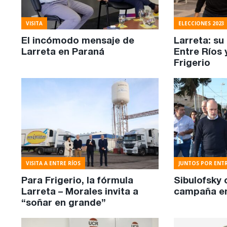
VISITA
ELECCIONES 2023
El incómodo mensaje de
Larreta: su
Larreta en Paraná
Entre Ríos 
Frigerio
VISITA A ENTRE RÍOS
JUNTOS POR ENTR
Para Frigerio, la fórmula
Sibulofsky 
Larreta – Morales invita a
campaña en
“soñar en grande”