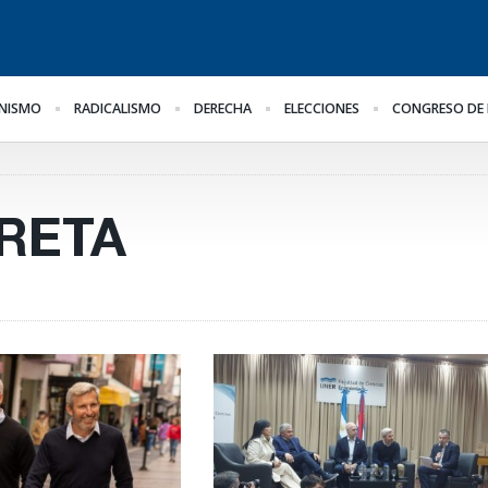
NISMO
RADICALISMO
DERECHA
ELECCIONES
CONGRESO DE 
¿Posible tensión con el
Para Bahl, la ley “despoja
Lo
Poder Judicial?
al Estado de
el
herramientas” para la
pr
gestión pública
RETA