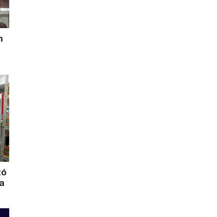
n
tó
a