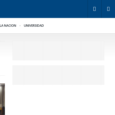
LA NACION
UNIVERSIDAD
s empresarios miden
Fondos de Anses: otra
 empleo público y
mentira “histórica” de
ivado
Frigerio