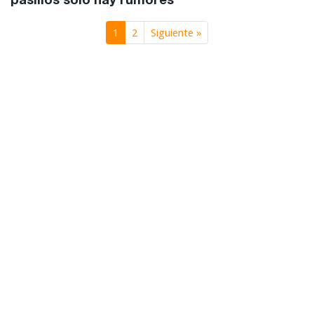
pasillos solo hay rumores
1
2
Siguiente »