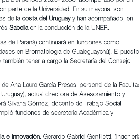
do, para el período 2026- 2030, acompañado por un
n parte de la Universidad. En su mayoría, son
es de la
costa del Uruguay
y han acompañado, en
drés
Sabella
en la conducción de la UNER.
cas de Paraná) continuará en funciones como
 clases en Bromatología de Gualeguaychú). El puest
e también tener a cargo la Secretaría del Consejo
 de Ana Laura García Presas, personal de la Faculta
 Uruguay), actual directora de Asesoramiento y
 será Silvana Gómez, docente de Trabajo Social
umplió funciones de secretaria Académica y
ía e Innovación
, Gerardo Gabriel Gentiletti, (Ingenierí