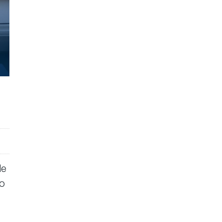
de
to