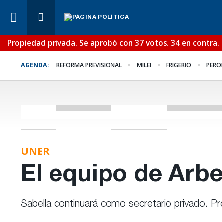
Propiedad privada. Se aprobó con 37 votos. 34 en contra.
Lo Último
¿Posible tensión con e
AGENDA:
REFORMA PREVISIONAL
MILEI
FRIGERIO
PERO
Poder Judicial?
UNER
El equipo de Arbe
Sabella continuará como secretario privado. Pr