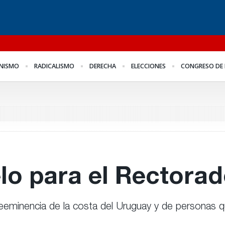
l
Para Bahl, la ley “despoja
Los empresarios miden
Fo
NISMO
RADICALISMO
DERECHA
ELECCIONES
CONGRESO DE 
al Estado de
el empleo público y
me
herramientas” para la
privado
Fr
gestión pública
lo para el Rectora
eeminencia de la costa del Uruguay y de personas q