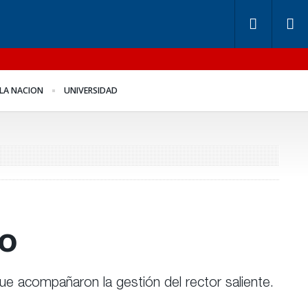
ndos de Anses: otra
Benegas Lynch se
LA NACION
UNIVERSIDAD
ntira “histórica” de
defendió en el recinto
igerio
do
ue acompañaron la gestión del rector saliente.