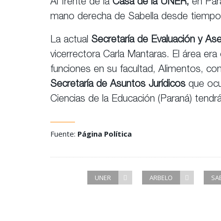
Al frente de la
Casa de la UNER,
en Para
mano derecha de Sabella desde tiempo
La actual
Secretaría de Evaluación y As
vicerrectora Carla Mantaras. El área er
funciones en su facultad, Alimentos, c
Secretaría de Asuntos Jurídicos
que ocu
Ciencias de la Educación (Paraná) tendr
Fuente:
Página Política
UNER
ARBELO
SA