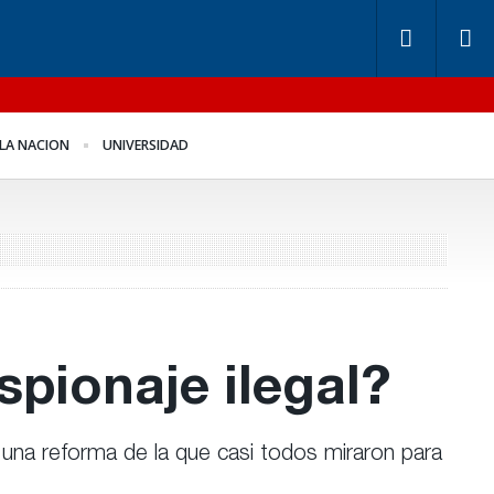
ndos de Anses: otra
Benegas Lynch se
LA NACION
UNIVERSIDAD
ntira “histórica” de
defendió en el recinto
igerio
spionaje ilegal?
y una reforma de la que casi todos miraron para