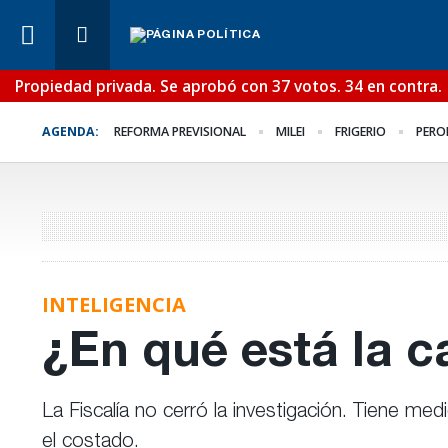
Propiedad privada. Se aprobó con 37 votos. 34 en contra.
Lo Último
¿Posible tensión con e
AGENDA:
REFORMA PREVISIONAL
MILEI
FRIGERIO
PERO
Poder Judicial?
INTELIGENCIA
¿En qué está la c
La Fiscalía no cerró la investigación. Tiene m
el costado.