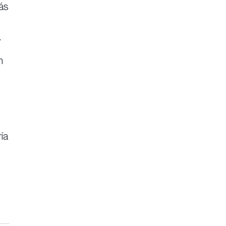
ás
.
n
ía