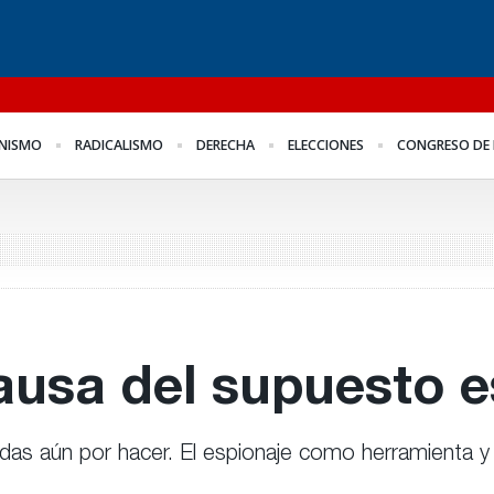
l
Para Bahl, la ley “despoja
Los empresarios miden
Fo
NISMO
RADICALISMO
DERECHA
ELECCIONES
CONGRESO DE 
al Estado de
el empleo público y
me
herramientas” para la
privado
Fr
gestión pública
ausa del supuesto e
edidas aún por hacer. El espionaje como herramienta 