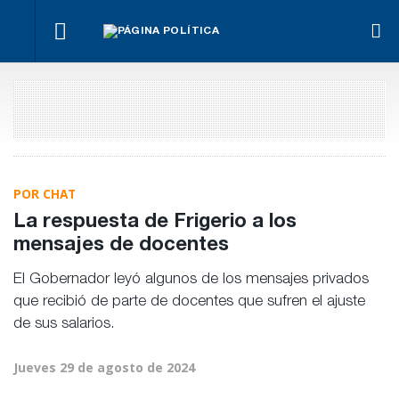
La UCR
¿Posible
Hacer lo
El
abre
Con
tensión
necesario,
oficialismo
las
Mónica
con el
aunque
busca
puertas
Fein y sin
Poder
sea lo más
proteger
al
Rossi,
Judicial?
difícil
la reforma
debate
asumió la
previsional
interno
nueva
conducción
socialista
POR CHAT
La respuesta de Frigerio a los
mensajes de docentes
El Gobernador leyó algunos de los mensajes privados
que recibió de parte de docentes que sufren el ajuste
de sus salarios.
Jueves 29 de agosto de 2024