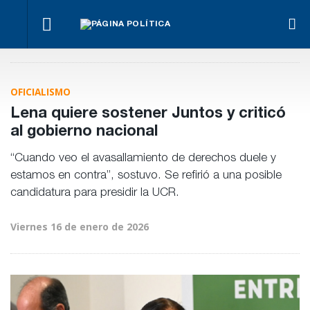
La
Bravo
Impugnan
marcha
ante la
Ley de
a
se
llegada
Tierras.
La Justicia
Benegas
hace
de
Implicancias
ordenó al
Lynch
igual
Bianco
y dueños en
Gobierno cesa
por
OFICIALISMO
Entre Ríos
la
conflicto
implementaci
de
Lena quiere sostener Juntos y criticó
de Teknofood
intereses
al gobierno nacional
“Cuando veo el avasallamiento de derechos duele y
estamos en contra”, sostuvo. Se refirió a una posible
candidatura para presidir la UCR.
Viernes 16 de enero de 2026