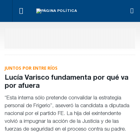
¿Posible
Hacer lo
El
tensión
Los
necesario,
oficialismo
Para Bahl, la
con el
empre
aunque
busca
ley “despoja
Poder
miden
sea lo más
proteger
al Estado de
Judicial?
emple
difícil
la reforma
herramientas”
públic
previsional
para la
priva
gestión
pública
JUNTOS POR ENTRE RÍOS
Lucía Varisco fundamenta por qué va
por afuera
“Esta interna sólo pretende convalidar la estrategia
personal de Frigerio”, aseveró la candidata a diputada
nacional por el partido FE. La hija del exintendente
volvió a impugnar la acción de la Justicia y de las
fuerzas de seguridad en el proceso contra su padre.