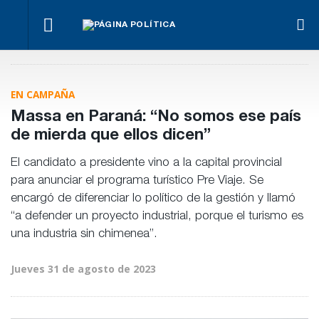
¿Posible
El
Fon
tensión
Los
oficialismo
Anse
Para Bahl, la
con el
empresarios
busca
otra
ley “despoja
Poder
miden el
proteger
men
al Estado de
Judicial?
empleo
EN CAMPAÑA
la reforma
“his
herramientas”
público y
previsional
de
para la
privado
Massa en Paraná: “No somos ese país
Frig
gestión
pública
de mierda que ellos dicen”
El candidato a presidente vino a la capital provincial
para anunciar el programa turístico Pre Viaje. Se
encargó de diferenciar lo político de la gestión y llamó
“a defender un proyecto industrial, porque el turismo es
una industria sin chimenea”.
Jueves 31 de agosto de 2023