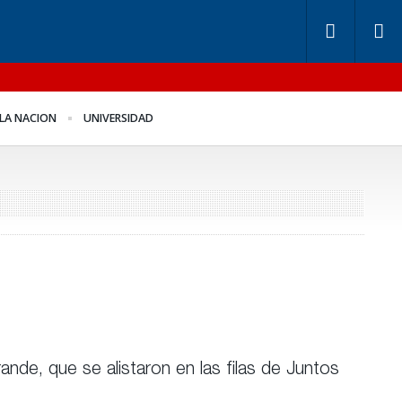
ndos de Anses: otra
Benegas Lynch se
LA NACION
UNIVERSIDAD
ntira “histórica” de
defendió en el recinto
igerio
ande, que se alistaron en las filas de Juntos