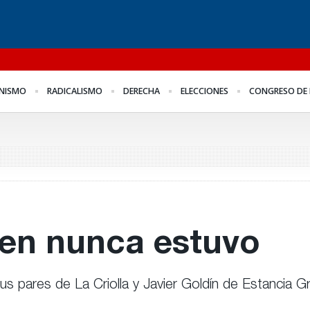
l
Para Bahl, la ley “despoja
Los empresarios miden
Fo
NISMO
RADICALISMO
DERECHA
ELECCIONES
CONGRESO DE 
al Estado de
el empleo público y
me
herramientas” para la
privado
Fr
gestión pública
ien nunca estuvo
us pares de La Criolla y Javier Goldín de Estancia Gr