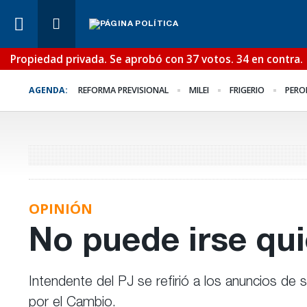
Propiedad privada. Se aprobó con 37 votos. 34 en contra.
Lo Último
¿Posible tensión con e
AGENDA:
REFORMA PREVISIONAL
MILEI
FRIGERIO
PERO
Poder Judicial?
OPINIÓN
No puede irse qu
Intendente del PJ se refirió a los anuncios de s
por el Cambio.