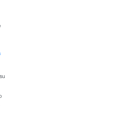
e
a
 su
o
,