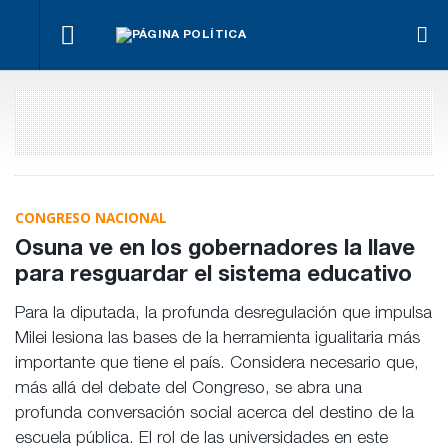
La
Bravo
Impugnan
marcha
ante la
Ley de
a
se
llegada
Tierras.
La Justicia
Benegas
hace
de
Implicancias
ordenó al
Lynch
igual
Bianco
y dueños en
Gobierno cesa
por
Entre Ríos
la
conflicto
implementaci
de
de Teknofood
intereses
CONGRESO NACIONAL
Osuna ve en los gobernadores la llave
para resguardar el sistema educativo
Para la diputada, la profunda desregulación que impulsa
Milei lesiona las bases de la herramienta igualitaria más
importante que tiene el país. Considera necesario que,
más allá del debate del Congreso, se abra una
profunda conversación social acerca del destino de la
escuela pública. El rol de las universidades en este