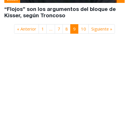
“Flojos” son los argumentos del bloque de
Kisser, según Troncoso
« Anterior
1
…
7
8
9
10
Siguiente »