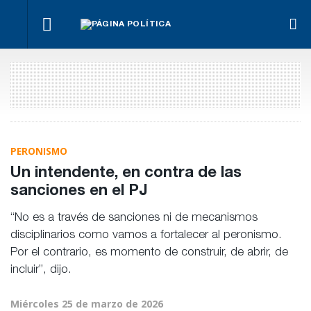
¿Posible
Hacer lo
El
tensión
Los
necesario,
oficialismo
Para Bahl, la
con el
empre
aunque
busca
ley “despoja
Poder
miden
sea lo más
proteger
al Estado de
Judicial?
emple
difícil
la reforma
herramientas”
públic
previsional
para la
priva
gestión
pública
PERONISMO
Un intendente, en contra de las
sanciones en el PJ
“No es a través de sanciones ni de mecanismos
disciplinarios como vamos a fortalecer al peronismo.
Por el contrario, es momento de construir, de abrir, de
incluir”, dijo.
Miércoles 25 de marzo de 2026