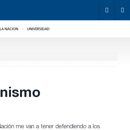
LA NACION
UNIVERSIDAD
y de Tierras.
La Justicia ordenó al
plicancias y dueños en
Gobierno cesar la
tre Ríos
implementación de
Teknofood
onismo
Nación me van a tener defendiendo a los