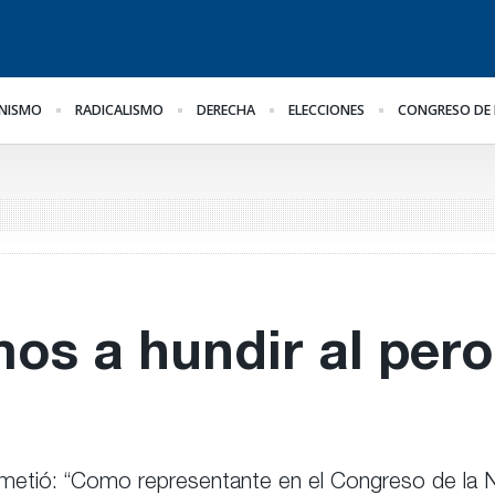
NISMO
RADICALISMO
DERECHA
ELECCIONES
CONGRESO DE 
al
Impugnan a Benegas
Bravo ante la llegada de
Le
Lynch por conflicto de
Bianco
Im
intereses
En
os a hundir al per
rometió: “Como representante en el Congreso de la 