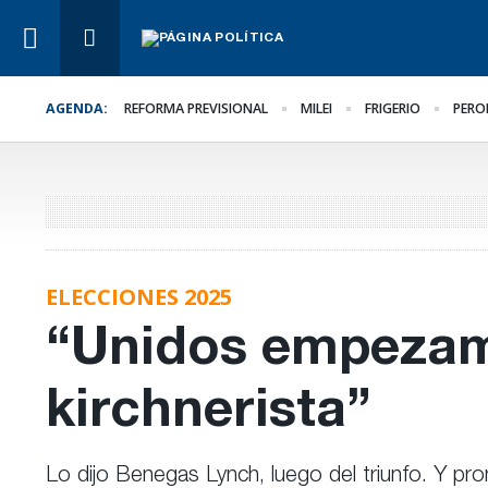
AGENDA:
REFORMA PREVISIONAL
MILEI
FRIGERIO
PERO
Lo Último
La marcha se hace igu
ELECCIONES 2025
“Unidos empezam
kirchnerista”
Lo dijo Benegas Lynch, luego del triunfo. Y p