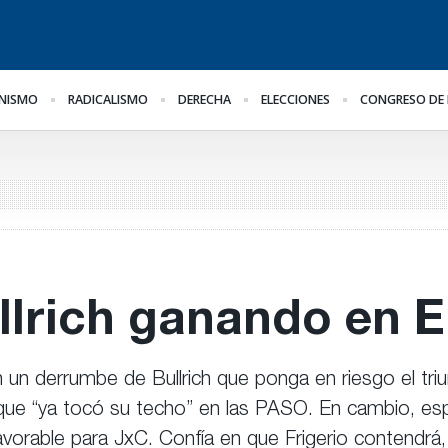
NISMO
RADICALISMO
DERECHA
ELECCIONES
CONGRESO DE 
¿Posible tensión con el
Para Bahl, la ley “despoja
Lo
Poder Judicial?
al Estado de
el
herramientas” para la
pr
gestión pública
llrich ganando en E
n un derrumbe de Bullrich que ponga en riesgo el triu
o que “ya tocó su techo” en las PASO. En cambio, e
avorable para JxC. Confía en que Frigerio contendrá