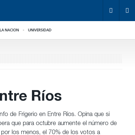
LA NACION
UNIVERSIDAD
s empresarios miden
Fondos de Anses: otra
 empleo público y
mentira “histórica” de
ivado
Frigerio
ntre Ríos
nfo de Frigerio en Entre Ríos. Opina que si
spera que para octubre aumente el número de
, por los menos, el 70% de los votos a