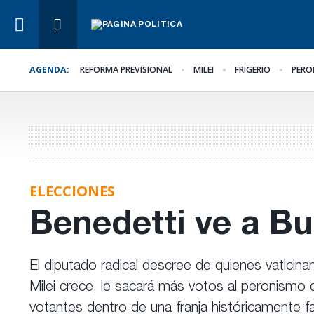
AGENDA:
REFORMA PREVISIONAL
MILEI
FRIGERIO
PERO
Lo Último
El oficialismo busca
proteger la reforma
previsional
ELECCIONES
Benedetti ve a Bu
El diputado radical descree de quienes vaticina
Milei crece, le sacará más votos al peronism
votantes dentro de una franja históricamente f