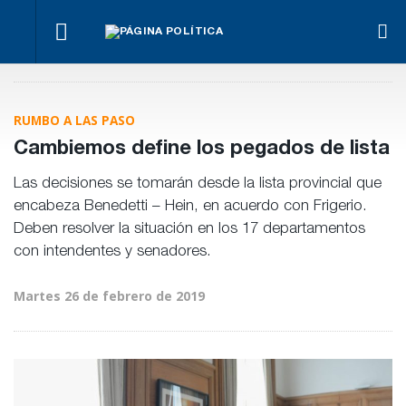
¿Posible
Hacer lo
El
tensión
Los
necesario,
oficialismo
Para Bahl, la
con el
empre
aunque
busca
ley “despoja
Poder
miden
sea lo más
proteger
al Estado de
Judicial?
emple
RUMBO A LAS PASO
difícil
la reforma
herramientas”
públic
previsional
para la
priva
Cambiemos define los pegados de lista
gestión
pública
Las decisiones se tomarán desde la lista provincial que
encabeza Benedetti – Hein, en acuerdo con Frigerio.
Deben resolver la situación en los 17 departamentos
con intendentes y senadores.
Martes 26 de febrero de 2019