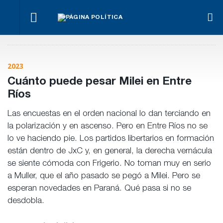
¿Posible
Hacer lo
El
tensión
Los
necesario,
oficialismo
Para Bahl, la
con el
empre
aunque
busca
ley “despoja
Poder
miden
sea lo más
proteger
al Estado de
Judicial?
emple
2023
difícil
la reforma
herramientas”
públic
previsional
para la
priva
Cuánto puede pesar Milei en Entre
gestión
pública
Ríos
Las encuestas en el orden nacional lo dan terciando en
la polarización y en ascenso. Pero en Entre Ríos no se
lo ve haciendo pie. Los partidos libertarios en formación
están dentro de JxC y, en general, la derecha vernácula
se siente cómoda con Frigerio. No toman muy en serio
a Muller, que el año pasado se pegó a Milei. Pero se
esperan novedades en Paraná. Qué pasa si no se
desdobla.