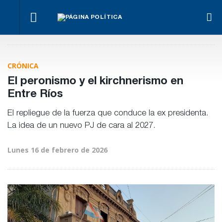
o
La
Benegas
La UCR
Frigerio
Marcha en
marcha
Lynch se
convocó
destacó
Paraná,
se
defendió
a su
la
contra la
hace
en el
Congreso
reducción
Ley de
igual
CRÓNICA
recinto
del
Propiedad
déficit en
Privada
El peronismo y el kirchnerismo en
la OSER
Entre Ríos
El repliegue de la fuerza que conduce la ex presidenta.
La idea de un nuevo PJ de cara al 2027.
Lunes 16 de febrero de 2026