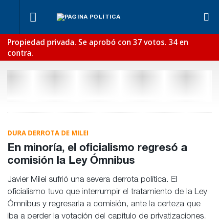
¿Posible
Ben
Fondos de
tensión
Lync
Los
Propiedad privada. Se aprobó con 37 votos. 34 en
Anses:
Para Bahl, la
con el
def
empresarios
otra
ley “despoja
contra.
Poder
en e
miden el
mentira
al Estado de
Judicial?
reci
empleo
“histórica”
herramientas”
público y
de
para la
privado
Frigerio
gestión
pública
DURA DERROTA DE MILEI
En minoría, el oficialismo regresó a
comisión la Ley Ómnibus
Javier Milei sufrió una severa derrota política. El
oficialismo tuvo que interrumpir el tratamiento de la Ley
Ómnibus y regresarla a comisión, ante la certeza que
iba a perder la votación del capítulo de privatizaciones.