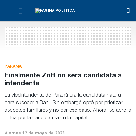
¿Posible
Hacer lo
El
tensión
Los
necesario,
oficialismo
Para Bahl, la
con el
empre
aunque
busca
ley “despoja
Poder
miden
sea lo más
proteger
al Estado de
Judicial?
emple
difícil
la reforma
herramientas”
públic
previsional
para la
priva
gestión
pública
PARANA
Finalmente Zoff no será candidata a
intendenta
La viceintendenta de Paraná era la candidata natural
para suceder a Bahl. Sin embargó optó por priorizar
aspectos familiares y no dar ese paso. Ahora, se abre la
pelea por la candidatura en la capital.
Viernes 12 de mayo de 2023