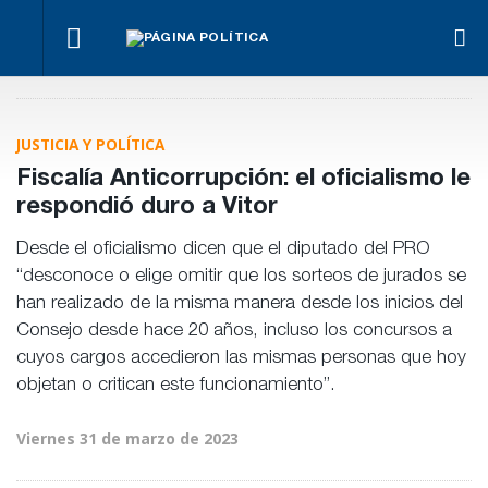
o
La
Impugnan
La UCR
Frigerio
Marcha en
marcha
a
convocó
destacó
Paraná,
se
Benegas
a su
la
contra la
hace
Lynch
Congreso
reducción
Ley de
igual
JUSTICIA Y POLÍTICA
por
del
Propiedad
conflicto
déficit en
Privada
Fiscalía Anticorrupción: el oficialismo le
de
la OSER
intereses
respondió duro a Vitor
Desde el oficialismo dicen que el diputado del PRO
“desconoce o elige omitir que los sorteos de jurados se
han realizado de la misma manera desde los inicios del
Consejo desde hace 20 años, incluso los concursos a
cuyos cargos accedieron las mismas personas que hoy
objetan o critican este funcionamiento”.
Viernes 31 de marzo de 2023