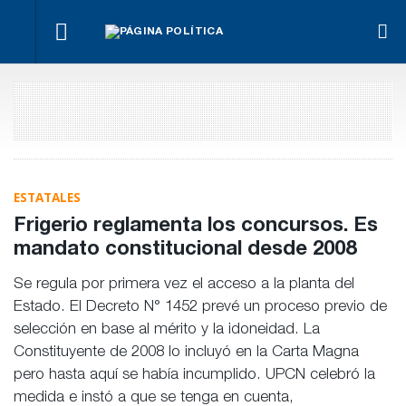
¿Posible
El
Fon
tensión
Los
oficialismo
Anse
Para Bahl, la
con el
empresarios
busca
otra
ley “despoja
Poder
miden el
proteger
men
al Estado de
Judicial?
empleo
la reforma
“his
herramientas”
público y
previsional
de
para la
privado
Frig
gestión
pública
ESTATALES
Frigerio reglamenta los concursos. Es
mandato constitucional desde 2008
Se regula por primera vez el acceso a la planta del
Estado. El Decreto N° 1452 prevé un proceso previo de
selección en base al mérito y la idoneidad. La
Constituyente de 2008 lo incluyó en la Carta Magna
pero hasta aquí se había incumplido. UPCN celebró la
medida e instó a que se tenga en cuenta,