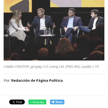
Crédito CREATOR: gd-jpeg v1.0 (using IJG JPEG v80), quality = 75
Por:
Redacción de Página Política
WhatsApp