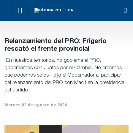
¿Posible
Hacer lo
El
tensión
Los
necesario,
oficialismo
Para Bahl, la
con el
empre
aunque
busca
ley “despoja
Poder
miden
sea lo más
proteger
al Estado de
Judicial?
emple
difícil
la reforma
herramientas”
Relanzamiento del PRO: Frigerio
públic
previsional
para la
priva
rescató el frente provincial
gestión
pública
“En nuestros territorios, no gobierna el PRO,
gobernamos con Juntos por el Cambio. No creemos
que podemos solos”, dijo el Gobernador al participar
del relanzamiento del PRO con Macri en la presidencia
del partido.
Viernes 02 de agosto de 2024