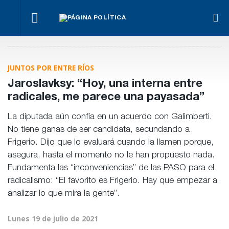
¿Posible
Hacer lo
El
tensión
Los
necesario,
oficialismo
Para Bahl, la
con el
empre
aunque
busca
ley “despoja
Poder
miden
sea lo más
proteger
al Estado de
Judicial?
emple
JUNTOS POR ENTRE RÍOS
difícil
la reforma
herramientas”
públic
previsional
para la
priva
Jaroslavksy: “Hoy, una interna entre
gestión
pública
radicales, me parece una payasada”
La diputada aún confía en un acuerdo con Galimberti.
No tiene ganas de ser candidata, secundando a
Frigerio. Dijo que lo evaluará cuando la llamen porque,
asegura, hasta el momento no le han propuesto nada.
Fundamenta las “inconveniencias” de las PASO para el
radicalismo: “El favorito es Frigerio. Hay que empezar a
analizar lo que mira la gente”.
Lunes 19 de julio de 2021