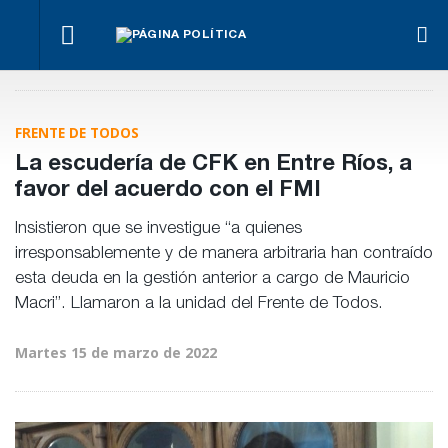
La
Bravo
Impugnan
marcha
ante la
Ley de
a
se
llegada
Tierras.
La Justicia
Benegas
hace
de
Implicancias
ordenó al
Lynch
igual
Bianco
y dueños en
Gobierno cesa
por
FRENTE DE TODOS
Entre Ríos
la
conflicto
implementaci
de
La escudería de CFK en Entre Ríos, a
de Teknofood
intereses
favor del acuerdo con el FMI
Insistieron que se investigue “a quienes
irresponsablemente y de manera arbitraria han contraído
esta deuda en la gestión anterior a cargo de Mauricio
Macri”. Llamaron a la unidad del Frente de Todos.
Martes 15 de marzo de 2022