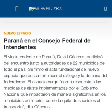
Benegas
Mar
Fondos de
Lynch se
Los
Par
Anses:
Para Bahl, la
defendió
empresarios
cont
otra
ley “despoja
en el
miden el
Ley
mentira
al Estado de
recinto
empleo
NUEVO ESPACIO
Pro
“histórica”
herramientas”
público y
Pri
de
para la
privado
Paraná en el Consejo Federal de
Frigerio
gestión
pública
Intendentes
El viceintendente de Paraná, David Cáceres, participó
del encuentro junto a autoridades de 22 municipios de
todo el país. Se firmó el acta fundacional del nuevo
espacio que busca fortalecer el diálogo y la defensa del
federalismo. El espacio surge “como respuesta a las
medidas de ajuste implementadas por el Gobierno
Nacional que impactaron de manera significativa en los
municipios del interior, como la quita de subsidios al
transporte”, dijo Cáceres.