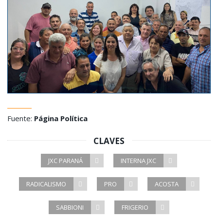
Fuente:
Página Política
CLAVES
JXC PARANÁ
INTERNA JXC
RADICALISMO
PRO
ACOSTA
SABBIONI
FRIGERIO