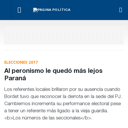
Benegas
Mar
Fondos de
Lynch se
Los
Par
Anses:
Para Bahl, la
defendió
empresarios
cont
otra
ley “despoja
en el
miden el
Ley
mentira
al Estado de
recinto
empleo
Pro
“histórica”
herramientas”
público y
Pri
de
para la
privado
Frigerio
gestión
pública
ELECCIONES 2017
Al peronismo le quedó más lejos
Paraná
Los referentes locales brillaron por su ausencia cuando
Bordet tuvo que reconocer la derrota en la sede del PJ.
Cambiemos incrementa su performance electoral pese
a tener un referente más ligado a la vieja guardia.
<b>Los números de las seccionales</b>.