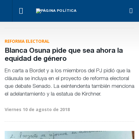
La
Bravo
Impugnan
marcha
ante la
Ley de
a
se
llegada
Tierras.
La Justicia
Benegas
hace
de
Implicancias
ordenó al
Lynch
igual
Bianco
y dueños en
Gobierno cesa
por
REFORMA ELECTORAL
Entre Ríos
la
conflicto
implementaci
de
Blanca Osuna pide que sea ahora la
de Teknofood
intereses
equidad de género
En carta a Bordet y a los miembros del PJ pidió que la
cláusula se incluya en el proyecto de reforma electoral
que debate Senado. La exintendenta también menciona
el adelantamiento y la estatua de Kirchner.
Viernes 10 de agosto de 2018