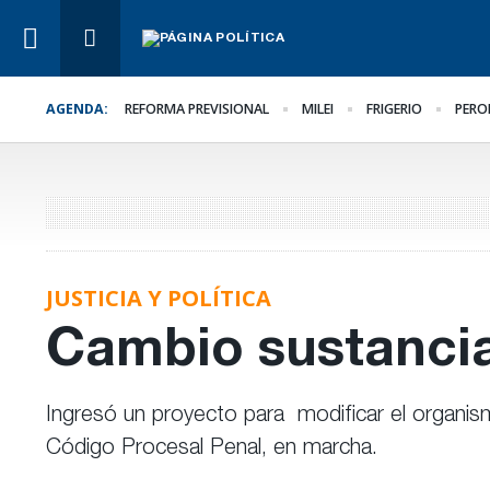
AGENDA:
REFORMA PREVISIONAL
MILEI
FRIGERIO
PERO
Lo Último
El oficialismo busca
proteger la reforma
previsional
JUSTICIA Y POLÍTICA
Cambio sustancial
Ingresó un proyecto para modificar el organis
Código Procesal Penal, en marcha.