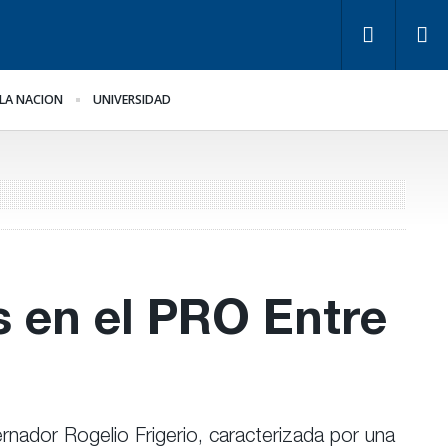
LA NACION
UNIVERSIDAD
pugnan a Benegas
Bravo ante la llegada de
nch por conflicto de
Bianco
tereses
 en el PRO Entre
nador Rogelio Frigerio, caracterizada por una