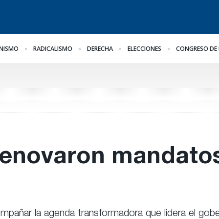
NISMO
RADICALISMO
DERECHA
ELECCIONES
CONGRESO DE 
Frigerio destacó la
La marcha se hace igual
Im
reducción del déficit en
Ly
la OSER
in
renovaron mandatos
mpañar la agenda transformadora que lidera el gober