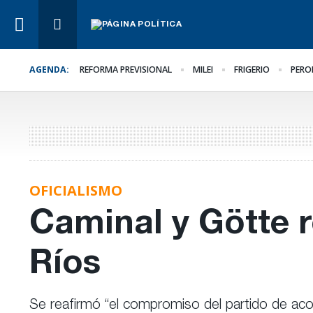
AGENDA:
REFORMA PREVISIONAL
MILEI
FRIGERIO
PERO
Lo Último
La UCR convocó a su
Congreso
OFICIALISMO
Caminal y Götte 
Ríos
Se reafirmó “el compromiso del partido de aco