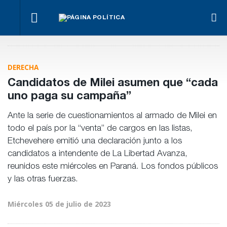
La UCR
¿Posible
Hacer lo
El
abre
Con
tensión
necesario,
oficialismo
las
Mónica
con el
aunque
busca
puertas
Fein y sin
Poder
sea lo más
proteger
al
Rossi,
DERECHA
Judicial?
difícil
la reforma
debate
asumió la
previsional
interno
nueva
Candidatos de Milei asumen que “cada
conducción
uno paga su campaña”
socialista
Ante la serie de cuestionamientos al armado de Milei en
todo el país por la “venta” de cargos en las listas,
Etchevehere emitió una declaración junto a los
candidatos a intendente de La Libertad Avanza,
reunidos este miércoles en Paraná. Los fondos públicos
y las otras fuerzas.
Miércoles 05 de julio de 2023