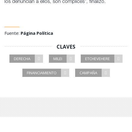
los denuncian a ellos, son cómplices”, finalizó.
Fuente:
Página Política
CLAVES
DERECHA
MILEI
ETCHEVEHERE
FINANCIAMIENTO
CAMPAÑA