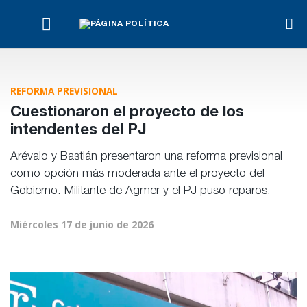
Benegas
Mar
Fondos de
Lynch se
Los
Par
Anses:
Para Bahl, la
defendió
empresarios
cont
otra
ley “despoja
en el
miden el
Ley
mentira
al Estado de
recinto
empleo
REFORMA PREVISIONAL
Pro
“histórica”
herramientas”
público y
Pri
de
para la
privado
Cuestionaron el proyecto de los
Frigerio
gestión
pública
intendentes del PJ
Arévalo y Bastián presentaron una reforma previsional
como opción más moderada ante el proyecto del
Gobierno. Militante de Agmer y el PJ puso reparos.
Miércoles 17 de junio de 2026