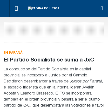
¿Posible
El
Fon
tensión
Los
oficialismo
Anse
Para Bahl, la
con el
empresarios
busca
otra
ley “despoja
Poder
miden el
proteger
men
al Estado de
Judicial?
empleo
la reforma
“his
herramientas”
público y
previsional
de
para la
privado
Frig
gestión
pública
EN PARANÁ
El Partido Socialista se suma a JxC
La conducción del Partido Socialista en la capital
provincial se incorporó a Juntos por el Cambio.
Decidieron desembarcar a través de
Juntos por Paraná
,
el espacio frigerista que en la interna lideran Ayelén
Acosta y Leandro Brasesco. El PS se incorporará
también en el orden provincial y pasará a ser el quinto
partido de JxC, que desempatará las votaciones a favor