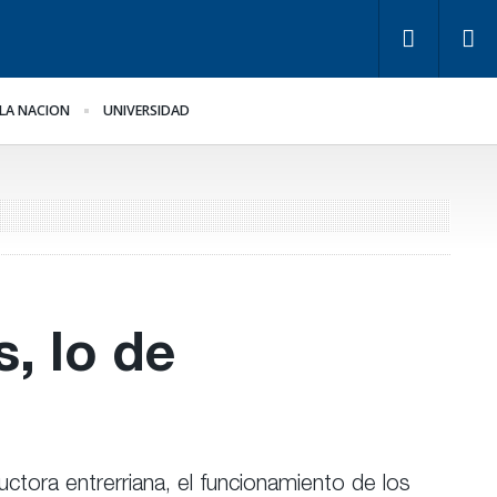
LA NACION
UNIVERSIDAD
y de Tierras.
La Justicia ordenó al
plicancias y dueños en
Gobierno cesar la
tre Ríos
implementación de
Teknofood
s, lo de
ctora entrerriana, el funcionamiento de los