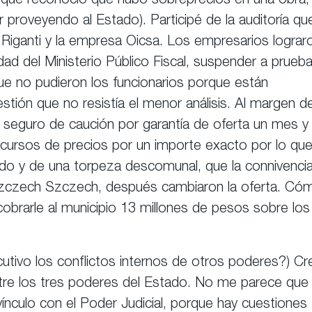
que reconoció que hubo sobreprecios en una obra,
 proveyendo al Estado). Participé de la auditoría qu
 Riganti y la empresa Oicsa. Los empresarios lograr
ad del Ministerio Público Fiscal, suspender a prueb
que no pudieron los funcionarios porque están
stión que no resistía el menor análisis. Al margen de
 seguro de caución por garantía de oferta un mes y
ursos de precios por un importe exacto por lo qu
do y de una torpeza descomunal, que la connivenci
Szczech Szczech, después cambiaron la oferta. Có
cobrarle al municipio 13 millones de pesos sobre los
utivo los conflictos internos de otros poderes?) Cr
ntre los tres poderes del Estado. No me parece que
ínculo con el Poder Judicial, porque hay cuestiones