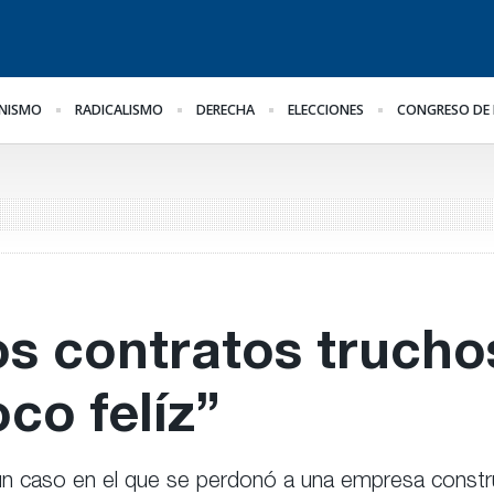
NISMO
RADICALISMO
DERECHA
ELECCIONES
CONGRESO DE 
al
Impugnan a Benegas
Bravo ante la llegada de
Le
Lynch por conflicto de
Bianco
Im
intereses
En
os contratos trucho
co felíz”
, un caso en el que se perdonó a una empresa constru