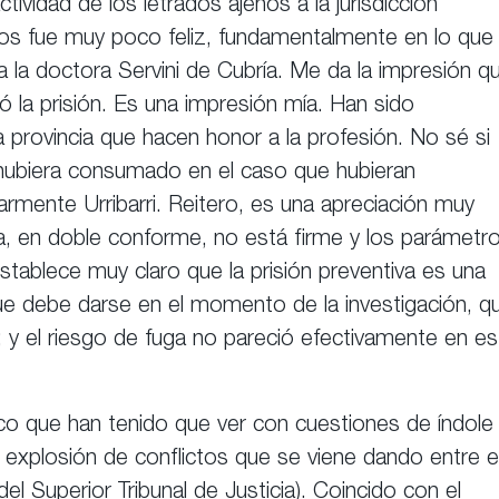
ctividad de los letrados ajenos a la jurisdicción
ellos fue muy poco feliz, fundamentalmente en lo que
 a la doctora Servini de Cubría. Me da la impresión q
ó la prisión. Es una impresión mía. Han sido
 provincia que hacen honor a la profesión. No sé si
e hubiera consumado en el caso que hubieran
larmente Urribarri. Reitero, es una apreciación muy
ia, en doble conforme, no está firme y los parámetr
stablece muy claro que la prisión preventiva es una
ue debe darse en el momento de la investigación, q
 y el riesgo de fuga no pareció efectivamente en es
tico que han tenido que ver con cuestiones de índole
explosión de conflictos que se viene dando entre e
(del Superior Tribunal de Justicia). Coincido con el