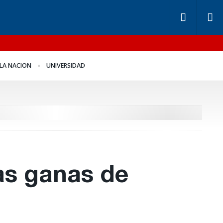
ndos de Anses: otra
Benegas Lynch se
LA NACION
UNIVERSIDAD
ntira “histórica” de
defendió en el recinto
igerio
las ganas de