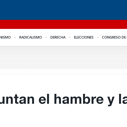
l
Para Bahl, la ley “despoja
Los empresarios miden
Fo
NISMO
RADICALISMO
DERECHA
ELECCIONES
CONGRESO DE 
al Estado de
el empleo público y
me
herramientas” para la
privado
Fr
gestión pública
juntan el hambre y 