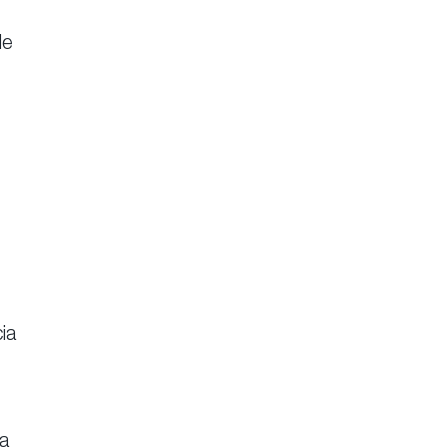
le
ia
la