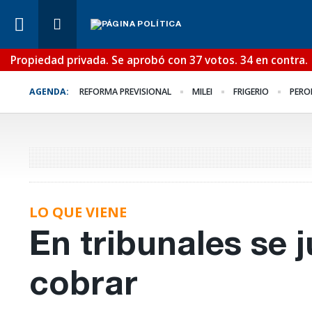
Propiedad privada. Se aprobó con 37 votos. 34 en contra.
Lo Último
¿Posible tensión con e
AGENDA:
REFORMA PREVISIONAL
MILEI
FRIGERIO
PERO
Poder Judicial?
LO QUE VIENE
En tribunales se 
cobrar